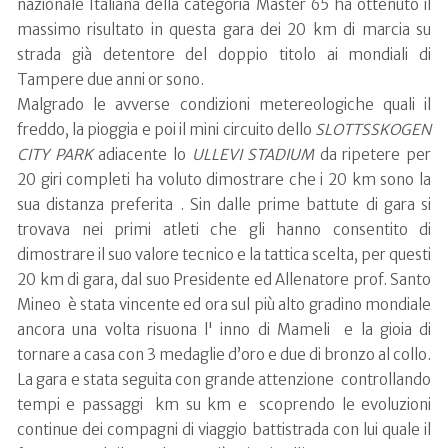
nazionale Italiana della categoria Master 65 ha ottenuto il
massimo risultato in questa gara dei 20 km di marcia su
strada già detentore del doppio titolo ai mondiali di
Tampere due anni or sono.
Malgrado le avverse condizioni metereologiche quali il
freddo, la pioggia e poi il mini circuito dello
SLOTTSSKOGEN
CITY PARK
adiacente lo
ULLEVI STADIUM
da ripetere per
20 giri completi ha voluto dimostrare che i 20 km sono la
sua distanza preferita . Sin dalle prime battute di gara si
trovava nei primi atleti che gli hanno consentito di
dimostrare il suo valore tecnico e la tattica scelta, per questi
20 km di gara, dal suo Presidente ed Allenatore prof. Santo
Mineo è stata vincente ed ora sul più alto gradino mondiale
ancora una volta risuona l' inno di Mameli e la gioia di
tornare a casa con 3 medaglie d’oro e due di bronzo al collo.
La gara e stata seguita con grande attenzione controllando
tempi e passaggi km su km e scoprendo le evoluzioni
continue dei compagni di viaggio battistrada con lui quale il